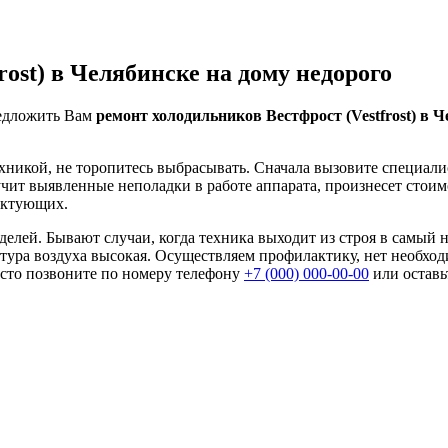
ost) в Челябинске на дому недорого
едложить Вам
ремонт холодильников Вестфрост (Vestfrost) в 
хникой, не торопитесь выбрасывать. Сначала вызовите специали
учит выявленные неполадки в работе аппарата, произнесет стоим
ектующих.
лей. Бывают случаи, когда техника выходит из строя в самый 
ратура воздуха высокая. Осуществляем профилактику, нет необх
осто позвоните по номеру телефону
+7 (000) 000-00-00
или оставьт