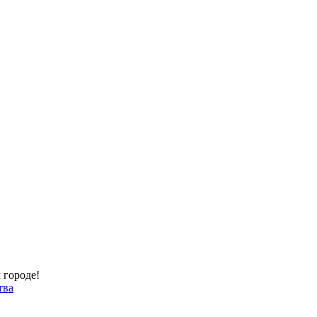
 городе!
тва